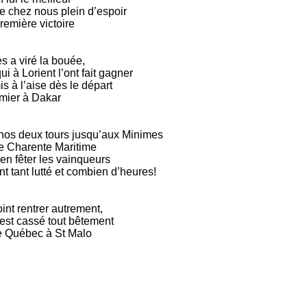
de chez nous plein d’espoir
première victoire
s a viré la bouée,
i à Lorient l’ont fait gagner
s à l’aise dès le départ
remier à Dakar
 nos deux tours jusqu’aux Minimes
tre Charente Maritime
ien fêter les vainqueurs
t tant lutté et combien d’heures!
oint rentrer autrement,
s’est cassé tout bêtement
de Québec à St Malo