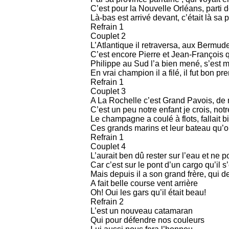
C’est pour la Nouvelle Orléans, parti 
Là-bas est arrivé devant, c’était là sa 
Refrain 1
Couplet 2
L’Atlantique il retraversa, aux Bermude
C’est encore Pierre et Jean-François qu
Philippe au Sud l’a bien mené, s’est mi
En vrai champion il a filé, il fut bon p
Refrain 1
Couplet 3
A La Rochelle c’est Grand Pavois, de
C’est un peu notre enfant je crois, no
Le champagne a coulé à flots, fallait b
Ces grands marins et leur bateau qu’on
Refrain 1
Couplet 4
L’aurait ben dû rester sur l’eau et ne p
Car c’est sur le pont d’un cargo qu’il 
Mais depuis il a son grand frère, qui 
A fait belle course vent arrière
Oh! Oui les gars qu’il était beau!
Refrain 2
L’est un nouveau catamaran
Qui pour défendre nos couleurs