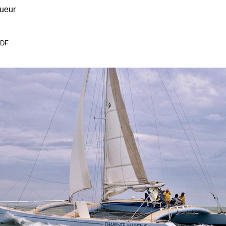
queur
 PDF